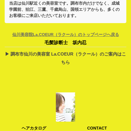
当店は
仙川駅
近くの美容室です。
調布市
内だけでなく、
成城
学園前、狛江、三鷹、千歳烏山、国領
エリアからも、多くの
お客様にご来店いただいております。
仙川美容院La.COEUR（ラクール）のトップページへ戻る
毛髪診断士 坂内忍
▶︎ 調布市仙川の美容室 La.COEUR（ラクール）のご案内はこ
ちら
ヘアカタログ
CONTACT