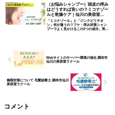
（お悩みシャンプー）頭皮の痒み
仙川の美容室ブログ｜髪質改善・カラー・パーマ・ヘアスタイル｜La.COEUR
はどうすれば良いの？ミコナゾー
ルと乾燥ケア｜仙川の美容室
La.COEUR
「ミコナゾール」と「ジンクピリチオ
ン」何が違うの？フケ・痒み対策シャン
プーでよく見かけるこの2つの成分。実
は、似ているようで「アプローチ」が全
く違います。毛髪診断士の視点で、分か
りやすく比較表にまとめました。特徴ミ
コナゾールジンクピリチオン...
Webサイトのサーバー環境の強化 調布市
仙川の美容室ラクール
梅雨対策について 毛髪診断士 調布市仙川
美容室ラクール
コメント