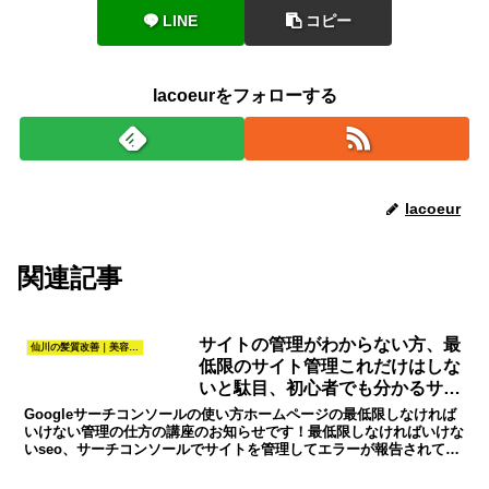
LINE
コピー
lacoeurをフォローする
lacoeur
関連記事
サイトの管理がわからない方、最
仙川の髪質改善｜美容室La.COEUR（調布・仙川）
低限のサイト管理これだけはしな
いと駄目、初心者でも分かるサイ
ト管理
Googleサーチコンソールの使い方ホームページの最低限しなければ
いけない管理の仕方の講座のお知らせです！最低限しなければいけな
いseo、サーチコンソールでサイトを管理してエラーが報告されてか
らの対処方など自分で管理するのに必要なスキルがわ...