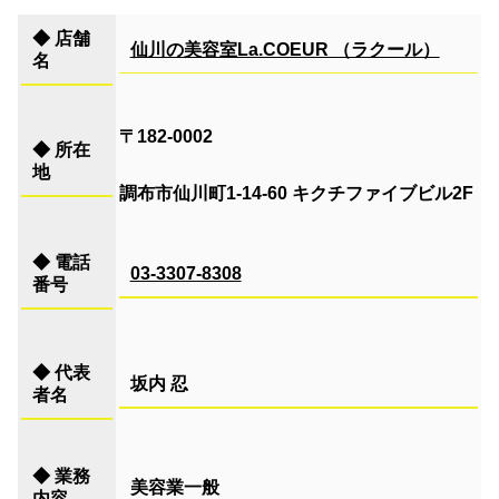
◆
店舗
仙川の美容室La.COEUR （ラクール）
名
〒182-0002
◆
所在
地
調布市仙川町1-14-60 キクチ
ファイブビル2F
◆
電話
03-3307-8308
番号
◆
代表
坂内 忍
者名
◆
業務
美容業一般
内容