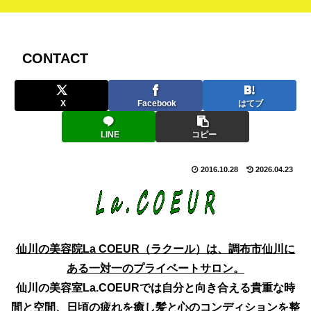
CONTACT
X
Facebook
はてブ
LINE
コピー
2016.10.28
2026.04.23
仙川の美容院La COEUR（ラクール）は、調布市仙川に
ある一対一のプライベートサロン。
仙川の美容室La.COEURでは自分と向き合える貴重な時
間と空間、日頃の疲れを癒し髪と心のコンディションを整