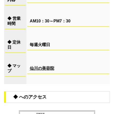
◆
営業
AM10：30～PM7：30
時間
◆
定休
毎週火曜日
日
◆
マッ
仙川の美容院
プ
◆ へのアクセス