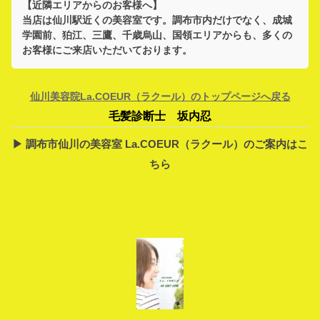
【近隣エリアからのお客様へ】
当店は
仙川駅
近くの美容室です。
調布市
内だけでなく、
成城
学園前、狛江、三鷹、千歳烏山、国領
エリアからも、多くの
お客様にご来店いただいております。
仙川美容院La.COEUR（ラクール）のトップページへ戻る
毛髪診断士 坂内忍
▶︎ 調布市仙川の美容室 La.COEUR（ラクール）のご案内はこ
ちら