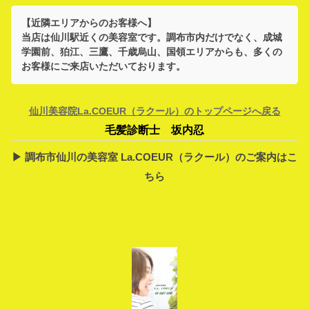
【近隣エリアからのお客様へ】
当店は
仙川駅
近くの美容室です。
調布市
内だけでなく、
成城
学園前、狛江、三鷹、千歳烏山、国領
エリアからも、多くの
お客様にご来店いただいております。
仙川美容院La.COEUR（ラクール）のトップページへ戻る
毛髪診断士 坂内忍
▶︎ 調布市仙川の美容室 La.COEUR（ラクール）のご案内はこ
ちら