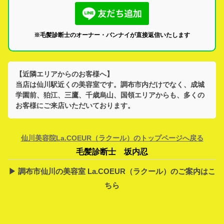
※毛髪診断士のオーナー・バンナイが直接返信いたします
【近隣エリアからのお客様へ】
当店は
仙川駅
近くの美容室です。
調布市
内だけでなく、
成城
学園前、狛江、三鷹、千歳烏山、国領
エリアからも、多くの
お客様にご来店いただいております。
仙川美容院La.COEUR（ラクール）のトップページへ戻る
毛髪診断士 坂内忍
▶︎ 調布市仙川の美容室 La.COEUR（ラクール）のご案内はこ
ちら