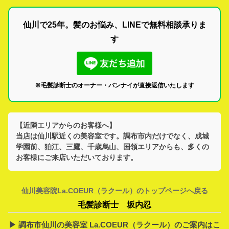
仙川で25年。髪のお悩み、LINEで無料相談承りま
す
※毛髪診断士のオーナー・バンナイが直接返信いたします
【近隣エリアからのお客様へ】
当店は
仙川駅
近くの美容室です。
調布市
内だけでなく、
成城
学園前、狛江、三鷹、千歳烏山、国領
エリアからも、多くの
お客様にご来店いただいております。
仙川美容院La.COEUR（ラクール）のトップページへ戻る
毛髪診断士 坂内忍
▶︎ 調布市仙川の美容室 La.COEUR（ラクール）のご案内はこ