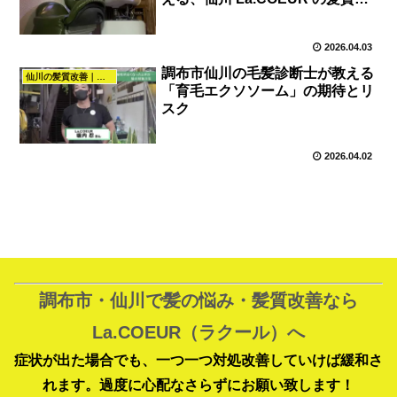
善
2026.04.03
調布市仙川の毛髪診断士が教える
仙川の髪質改善｜美容室La.COEUR（調布・仙川）
「育毛エクソソーム」の期待とリ
スク
2026.04.02
調布市・仙川で髪の悩み・髪質改善なら
La.COEUR（ラクール）へ
症状が出た場合でも、一つ一つ対処改善していけば緩和さ
れます。過度に心配なさらずにお願い致します！