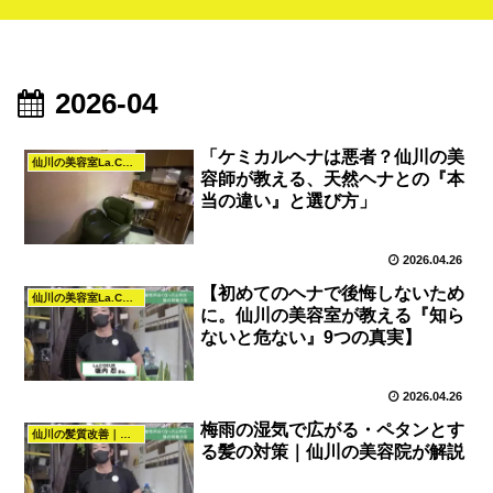
2026-04
「ケミカルヘナは悪者？仙川の美
仙川の美容室La.COEURヘナとカラーの知恵袋
容師が教える、天然ヘナとの『本
当の違い』と選び方」
2026.04.26
【初めてのヘナで後悔しないため
仙川の美容室La.COEURヘナとカラーの知恵袋
に。仙川の美容室が教える『知ら
ないと危ない』9つの真実】
2026.04.26
梅雨の湿気で広がる・ペタンとす
仙川の髪質改善｜美容室La.COEUR（調布・仙川）
る髪の対策｜仙川の美容院が解説