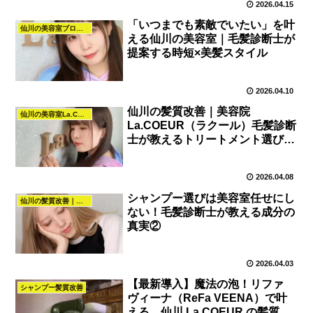
2026.04.15
「いつまでも素敵でいたい」を叶
仙川の美容室ブログ｜髪質改善・カラー・パーマ・ヘアスタイル｜La.COEUR
える仙川の美容室｜毛髪診断士が
提案する時短×美髪スタイル
2026.04.10
仙川の髪質改善｜美容院
仙川の美容室La.COEURヘナとカラーの知恵袋
La.COEUR（ラクール）毛髪診断
士が教えるトリートメント選びと
CMCの重要性
2026.04.08
シャンプー選びは美容室任せにし
仙川の髪質改善｜美容室La.COEUR（調布・仙川）
ない！毛髪診断士が教える成分の
真実②
2026.04.03
【最新導入】魔法の泡！リファ
シャンプー髪質改善
ヴィーナ（ReFa VEENA）で叶
える、仙川 La.COEUR の髪質改