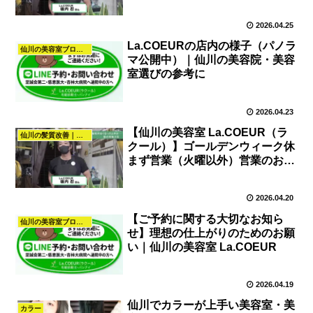
2026.04.25
La.COEURの店内の様子（パノラ
仙川の美容室ブログ｜髪質改善・カラー・パーマ・ヘアスタイル｜La.COEUR
マ公開中）｜仙川の美容院・美容
室選びの参考に
2026.04.23
【仙川の美容室 La.COEUR（ラ
仙川の髪質改善｜美容室La.COEUR（調布・仙川）
クール）】ゴールデンウィーク休
まず営業（火曜以外）営業のお知
らせ
2026.04.20
【ご予約に関する大切なお知ら
仙川の美容室ブログ｜髪質改善・カラー・パーマ・ヘアスタイル｜La.COEUR
せ】理想の仕上がりのためのお願
い｜仙川の美容室 La.COEUR
2026.04.19
仙川でカラーが上手い美容室・美
カラー