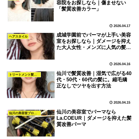
容院をお探しなら｜傷ませない
「髪質改善カラー」
2026.04.17
成城学園前でパーマが上手い美容
ヘアスタイル
室をお探しなら｜ダメージを抑え
た大人女性・メンズに人気の髪質
改善パーマ
2026.04.16
仙川で髪質改善｜湿気で広がる40
トリートメント髪質改善
代・50代・60代の髪に。縮毛矯
正なしでツヤを出す方法
2026.04.15
仙川の美容室でパーマなら
仙川の美容室ブログ｜髪質改善・カラー・パーマ・ヘアスタイル｜La.COEUR
La.COEUR｜ダメージを抑えた髪
質改善パーマ