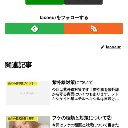
lacoeurをフォローする
lacoeur
関連記事
紫外線対策について
仙川の美容室ブログ｜髪質改善・カラー・パーマ・ヘアスタイル｜La.COEUR
今回は紫外線対策です！髪や肌を紫外線
から守る商品はいくつもあります。メト
キシケイヒ酸エチルヘキシルは日焼け止
め製品に使用される紫外線吸収剤として
UVB波の吸収に優れる事と安全性が今現
在確認されている事から最も多く普及さ
れている成分で髪や頭皮...
フケの種類と対策について②
仙川の髪質改善｜美容室La.COEUR（調布・仙川）
今回はフケの種類と対策について書きた