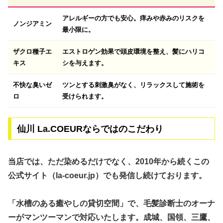
アレルギーの方でも安心。痒みや赤みのリスクを
ノンジアミン
最小限に。
ザクロ種子エ
エストロゲン効果で頭皮環境を整え、髪にハリコ
キス
シを与えます。
不快な臭いゼ
ツンとする刺激臭がなく、リラックスして施術を
ロ
受けられます。
仙川 La.COEURならではのこだわり
当店では、ただ染めるだけでなく、
2010年から続くこの
公式サイト（la-coeur.jp）
でも発信し続けております。
「水槽のある癒やしの貸切空間」で、毛髪診断士のオーナ
ーがマンツーマンで対応いたします。成城、国領、三鷹、