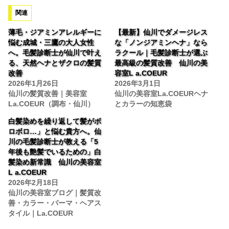
み
関連
中…
薄毛・ジアミンアレルギーに
【最新】仙川でダメージレス
悩む成城・三鷹の大人女性
な「ノンジアミンヘナ」なら
へ。毛髪診断士が仙川で叶え
ラクール｜毛髪診断士が選ぶ
る、天然ヘナとザクロの髪質
最高級の髪質改善 仙川の美
改善
容室L a.COEUR
2026年1月26日
2026年3月1日
仙川の髪質改善｜美容室
仙川の美容室La.COEURヘナ
La.COEUR（調布・仙川）
とカラーの知恵袋
白髪染めを繰り返して髪がボ
ロボロ…」と悩む貴方へ。仙
川の毛髪診断士が教える「5
年後も艶髪でいるための」白
髪染め新常識 仙川の美容室
L a.COEUR
2026年2月18日
仙川の美容室ブログ｜髪質改
善・カラー・パーマ・ヘアス
タイル｜La.COEUR