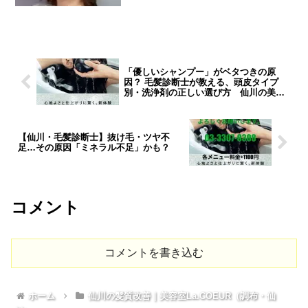
「優しいシャンプー」がベタつきの原
因？ 毛髪診断士が教える、頭皮タイプ
別・洗浄剤の正しい選び方 仙川の美容
室L a.COEUR
【仙川・毛髪診断士】抜け毛・ツヤ不
足…その原因「ミネラル不足」かも？
コメント
コメントを書き込む
ホーム
仙川の髪質改善｜美容室La.COEUR（調布・仙