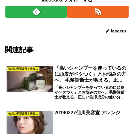
lacoeur
関連記事
「高いシャンプーを使っているの
仙川の髪質改善｜美容室La.COEUR（調布・仙川）
に頭皮がベタつく」とお悩みの方
へ。 毛髪診断士が教える、正し
い洗浄成分の使い分け 仙川の美
「高いシャンプーを使っているのに頭皮
容室L a.COEUR 毛髪診断士
がベタつく」とお悩みの方へ。毛髪診断
士が教える、正しい洗浄成分の使い分け
調布市仙川、仙川美容室 La.COEUR（ラ
クール）の坂内です。日々、成城学園や
三鷹、つつじヶ丘、千歳烏山、吉祥寺、
20190227仙川美容室 アレンジ
仙川の髪質改善｜美容室La.COEUR（調布・仙川）
狛江といった京王...