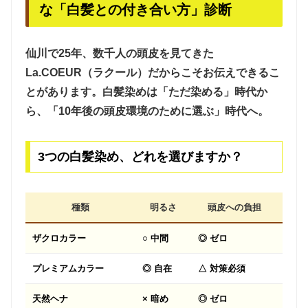
な「白髪との付き合い方」診断
仙川で25年、数千人の頭皮を見てきた
La.COEUR（ラクール）だからこそお伝えできるこ
とがあります。白髪染めは「ただ染める」時代か
ら、
「10年後の頭皮環境のために選ぶ」
時代へ。
3つの白髪染め、どれを選びますか？
種類
明るさ
頭皮への負担
ザクロカラー
○ 中間
◎ ゼロ
△ 
プレミアムカラー
◎ 自在
△ 対策必須
◎ 高
天然ヘナ
× 暗め
◎ ゼロ
○ 安