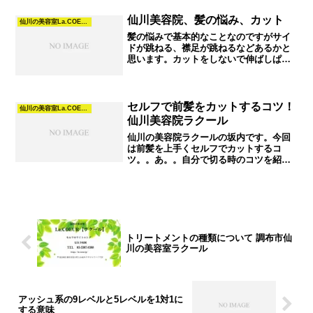
仙川美容院、髪の悩み、カット
仙川の美容室La.COEURヘナとカラーの知恵袋
髪の悩みで基本的なことなのですがサイ
ドが跳ねる、襟足が跳ねるなどあるかと
思います。カットをしないで伸ばしぱな
しの髪のイメージは下の図のようになり
ます。髪の毛はバラバラに伸びるので図
のようになります。よく見かけるのがカ
ットで上の図のように真っ...
セルフで前髪をカットするコツ！
仙川の美容室La.COEURヘナとカラーの知恵袋
仙川美容院ラクール
仙川の美容院ラクールの坂内です。今回
は前髪を上手くセルフでカットするコ
ツ。。あ。。自分で切る時のコツを紹介
いたします！。。。さて先ず下の画像をA
とします。その下の画像をそれぞれBとC
とします。Bの画像を見ていただきたいの
ですが、頭をいくつか...
トリートメントの種類について 調布市仙
川の美容室ラクール
アッシュ系の9レベルと5レベルを1対1に
する意味