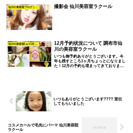
撮影会 仙川美容室ラクール
仙川の美容室ブログ｜髪質改善・カラー・パーマ・ヘアスタイル｜La.COEUR
12月予約状況について 調布市仙
仙川の美容室La.COEURヘナとカラーの知恵袋
川の美容室ラクール
いつも御予約ありがとうございます。今
年も残すところ1ヶ月ちょっとになりまし
た！12月の予約も埋まってきておりま
す、12月は立て込みますので御予約が取
りづらくなると思いますので早めの予約
でお願い致します。12月は31日迄営業し
ますが年明けは5...
いつもありがとうございます???? 宣伝
してもらいました
コスメカールで毛先にパーマ 仙川美容院
ラクール