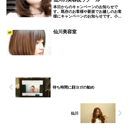
本日からのキャンペーンのお知らせで
す。既存のお客様や新規でお越しのお客
様にキャンペーンのお知らせです。小学
校入学前までのお子様に限りますが無料
でカット致します！当日でも後日でも構
いません。詳しくは問い合わせくださ
仙川美容室
all
い！調布市仙川の美容室L a...
待ち時間に顔ヨガの勧め
仙川