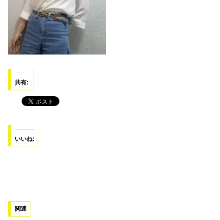
共有:
いいね:
関連