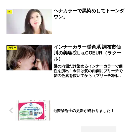
ヘナカラーで黒染めしてトーンダ
all
ウン。
インナーカラー暖色系 調布市仙
カラー
川の美容院L a.COEUR（ラクー
ル）
髪の内側だけ染めるインナーカラーで個
性を演出！今回は髪の内側にブリーチで
髪の色素を抜いてから（ブリーチ2回
×3000円）発色力の高いカラー剤を使っ
て色味を入れ込みます！（4000円）色味
を見せたい時は耳にかけるとこんな隠す
とこんな感じになり...
毛髪診断士の更新が終わりました！