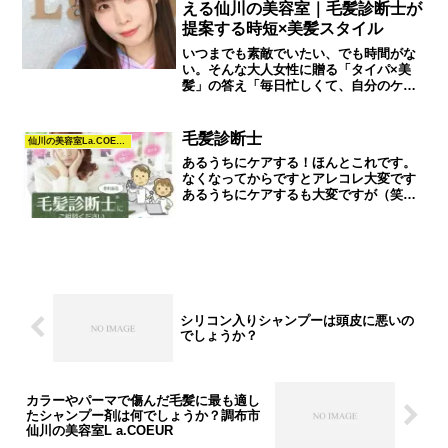
える仙川の美容室｜毛髪診断士が
提案する時短×美髪スタイル
いつまでも素敵でいたい、でも時間がな
い。そんな大人女性に贈る「タイパ×美
髪」の答え「毎日忙しくて、自分のケア
に時間をかけられない」「お洒落でいた
いけれど、今の自分に何が似合うのか分
からなくなった」そんな想いを抱えてい
毛髪診断士
仙川の美容室La.COEURヘナとカラーの知恵袋
ませんか？調布市仙川にあ...
あるうちにケアする！ほんとこれです。
なくなってからですとアレコレ大変です
あるうちにケアするも大変ですが（笑）
今一度、日々老化しているのを考えてく
ださい！（笑）調布市仙川町1-14-60キク
チビルファイブ2F03-3307-8308仙川美容
院...
シリコン入りシャンプーは頭皮に悪いの
でしょうか？
カラーやパーマで傷んだ毛髪に最も適し
たシャンプー剤は何でしょうか？調布市
仙川の美容室L a.COEUR