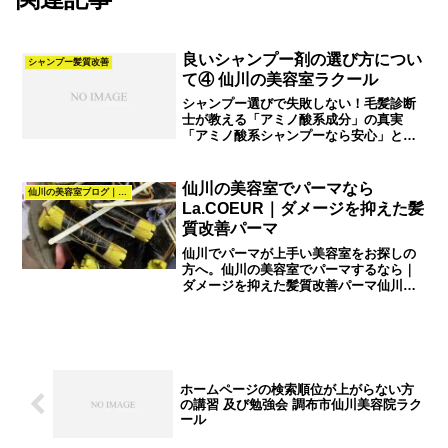
良いシャンプー剤の選び方につい
シャンプー髪質改善
て④ 仙川の美容室ラクール
シャンプー選びで失敗しない！毛髪診断
士が教える「アミノ酸系成分」の真実
「アミノ酸系シャンプーなら安心」と思
っていませんか？実は、アミノ酸系の中
にも洗浄力が高いものから補修効果があ
るものまで、様々な種類が存在します。
仙川の美容室でパーマなら
仙川の美容室ブログ｜髪質改善・カラー・パーマ・ヘアスタイル｜La.COEUR
今回は、調布市仙川の美容室...
La.COEUR｜ダメージを抑えた髪
質改善パーマ
仙川でパーマが上手い美容室をお探しの
方へ。仙川の美容室でパーマするなら｜
ダメージを抑えた髪質改善パーマ仙川で
パーマをかけたいけど「傷みが気にな
る」とお悩みの方へ。La.COEURでは、
ダメージを抑えた髪質改善パーマをご提
案しています。仙川の...
ホームページの検索順位が上がらない方
の講習 及び勉強会 調布市仙川美容院ラク
ール