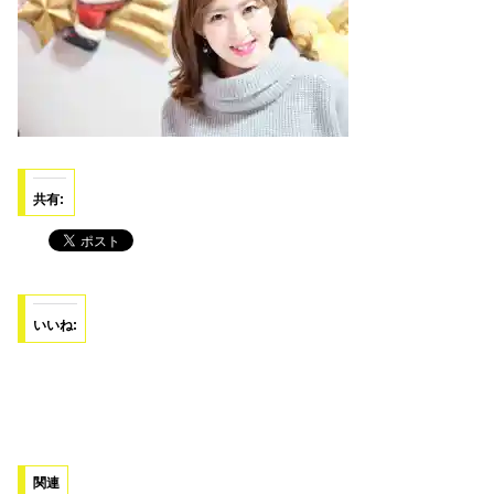
共有:
いいね:
関連