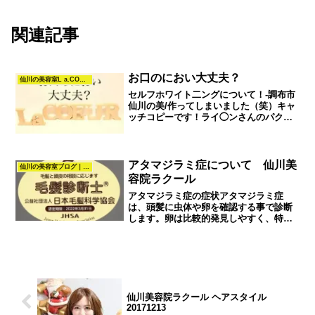
関連記事
お口のにおい大丈夫？
仙川の美容室L a.COEURでセルフホワイトニング
セルフホワイト二ングについて！-調布市
仙川の美/作ってしまいました（笑）キャ
ッチコピーです！ライ◯ンさんのパクリ
ですが。。。。（笑）調布市仙川町1-14-
60キクチビルファイブ2F 03-3307-8308
美容院 La.COEUR【ラクー...
アタマジラミ症について 仙川美
仙川の美容室ブログ｜髪質改善・カラー・パーマ・ヘアスタイル｜La.COEUR
容院ラクール
アタマジラミ症の症状アタマジラミ症
は、頭髪に虫体や卵を確認する事で診断
します。卵は比較的発見しやすく、特に
卵は耳の後ろに多い傾向があります。シ
ラミの卵は一見フケやヘアキャストの様
であるが簡単には除去できません。慣れ
ていれば目視でわかるのでア...
仙川美容院ラクール ヘアスタイル
20171213