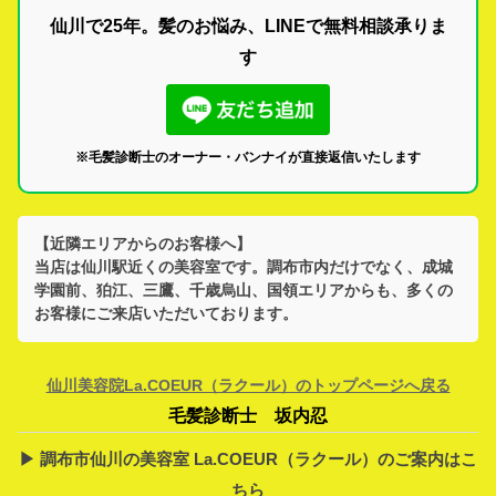
仙川で25年。髪のお悩み、LINEで無料相談承りま
す
※毛髪診断士のオーナー・バンナイが直接返信いたします
【近隣エリアからのお客様へ】
当店は
仙川駅
近くの美容室です。
調布市
内だけでなく、
成城
学園前、狛江、三鷹、千歳烏山、国領
エリアからも、多くの
お客様にご来店いただいております。
仙川美容院La.COEUR（ラクール）のトップページへ戻る
毛髪診断士 坂内忍
▶︎ 調布市仙川の美容室 La.COEUR（ラクール）のご案内はこ
ちら