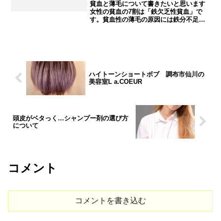
貧血と薄毛について書きたいと思います
女性の貧血の7割は「鉄欠乏性貧血」で
す。貧血性の薄毛の原因には鉄分不足で
血中のヘモグロビンが低下することで毛
根に栄養が行きづらくなり髪の成長に支
障をきたします。鉄分はコラーゲンの合
成にも影響があるので健康...
ハイトーンショートボブ 調布市仙川の
美容室L a.COEUR
頭皮がベタっく…シャンプー剤の選び方
について
コメント
コメントを書き込む