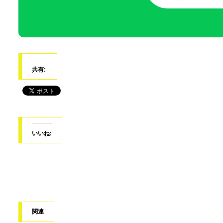
共有:
いいね:
関連