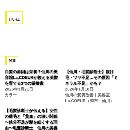
いいね:
関連
白髪の原因は栄養？仙川の美
【仙川・毛髪診断士】抜け
容院La.COEURが教える美髪
毛・ツヤ不足…その原因「ミ
を育てる3つの栄養素
ネラル不足」かも？
2026年3月21日
2026年1月18日
カラー
仙川の髪質改善｜美容室
La.COEUR（調布・仙川）
【毛髪診断士が伝える】女性
の薄毛と「貧血」の深い関係
〜鉄分不足が髪を細くする理
由〜毛髪診断士 仙川の美容