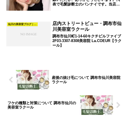
表で毛髪診断士のバンナイです。当店は
仙川を拠点に、調布、つつじヶ丘、千歳
烏山、成城、狛江、三鷹といった周辺エ
リアにお住まいの多くのお客様に、髪質
改善や頭皮に優し...
店内ストリートビュー・調布市仙
仙川の美容室ブログ｜髪質改善・カラー・パーマ・ヘアスタイル｜La.COEUR
川美容室ラクール
調布市仙川町1-14-60キクチビルファイブ
2F03-3307-8308美容院 La.COEUR【ラク
ール】
産後の抜け毛について 調布市仙川美容院
ラクール
フケの種類と対策について 調布市仙川の
美容室ラクール