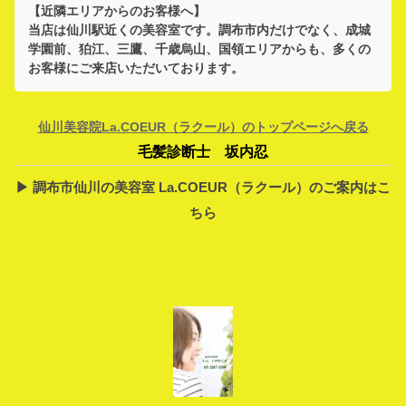
【近隣エリアからのお客様へ】
当店は
仙川駅
近くの美容室です。
調布市
内だけでなく、
成城
学園前、狛江、三鷹、千歳烏山、国領
エリアからも、多くの
お客様にご来店いただいております。
仙川美容院La.COEUR（ラクール）のトップページへ戻る
毛髪診断士 坂内忍
▶︎ 調布市仙川の美容室 La.COEUR（ラクール）のご案内はこ
ちら