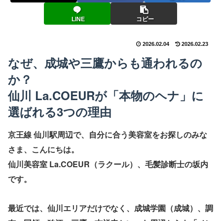
LINE
コピー
2026.02.04
2026.02.23
なぜ、成城や三鷹からも通われるの
か？
仙川 La.COEUR
が「本物のヘナ」に
選ばれる3つの理由
京王線
仙川駅
周辺で、自分に合う美容室をお探しのみな
さま、こんにちは。
仙川美容室 La.COEUR（ラクール）
、毛髪診断士の坂内
です。
最近では、
仙川
エリアだけでなく、
成城学園（成城）
、
調