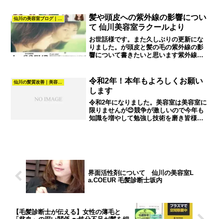
髪や頭皮への紫外線の影響につい
仙川の美容室ブログ｜髪質改善・カラー・パーマ・ヘアスタイル｜La.COEUR
て 仙川美容室ラクールより
お世話様です。また久しぶりの更新にな
りました。が頭皮と髪の毛の紫外線の影
響について書きたいと思います紫外線は
悪いと決めつけている方が多いと感じま
すが必ずしも悪ではないのです。生き物
すべでに紫外線はほどぼど必要なのです
令和2年！本年もよろしくお願い
仙川の髪質改善｜美容室La.COEUR（調布・仙川）
下のリンクを参照ください...
します
令和2年になりました。美容室は美容室に
限りませんが😊競争が激しいので今年も
知識を増やして勉強し技術を磨き皆様方
のお力になれるように日々過ごしていき
たいと思います😞今年はまた毛髪診断士
の更新や確定申告やらカメラの撮影があ
りますので頑張ります❗...
界面活性剤について 仙川の美容室L
a.COEUR 毛髪診断士坂内
【毛髪診断士が伝える】女性の薄毛と