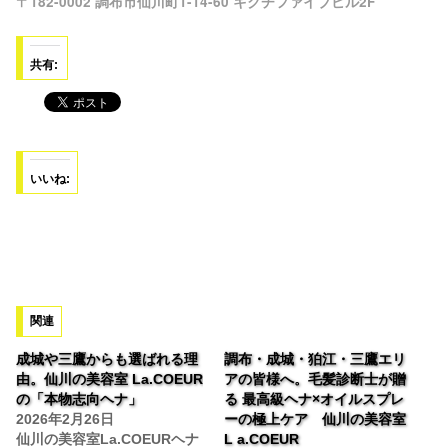
〒182-0002 調布市仙川町1-14-60 キクチファイブビル2F
共有:
いいね:
関連
成城や三鷹からも選ばれる理
調布・成城・狛江・三鷹エリ
由。仙川の美容室 La.COEUR
アの皆様へ。毛髪診断士が贈
の「本物志向ヘナ」
る 最高級ヘナ×オイルスプレ
2026年2月26日
ーの極上ケア 仙川の美容室
仙川の美容室La.COEURヘナ
L a.COEUR